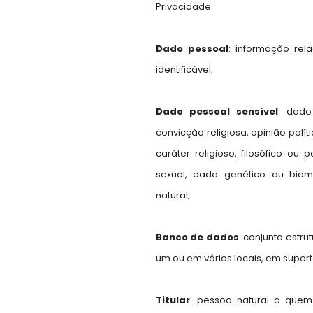
Privacidade:
Dado pessoal
: informação rel
identificável;
Dado pessoal sensível
: dado
convicção religiosa, opinião polít
caráter religioso, filosófico ou
sexual, dado genético ou bio
natural;
Banco de dados
: conjunto estr
um ou em vários locais, em suporte
Titular
: pessoa natural a que