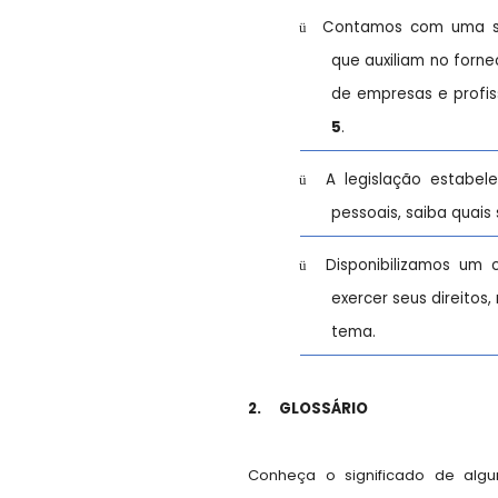
Contamos com uma sér
ü
que auxiliam no forne
de empresas e profi
5
.
A legislação estabel
ü
pessoais, saiba quais
Disponibilizamos um
ü
exercer seus direitos,
tema.
2.
GLOSSÁRIO
Conheça o significado de algu